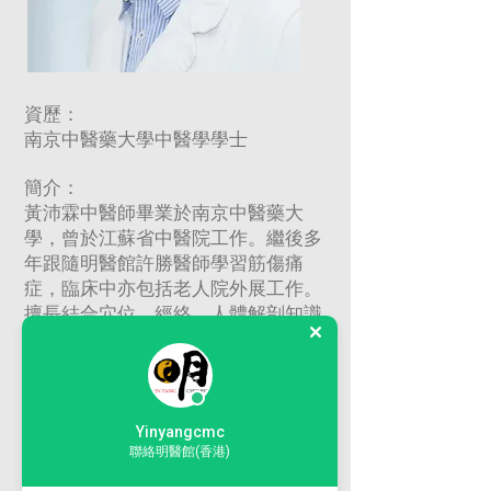
資歷：
南京中醫藥大學中醫學學士
簡介：
黃沛霖中醫師畢業於南京中醫藥大
學，曾於江蘇省中醫院工作。繼後多
年跟隨明醫館許勝醫師學習筋傷痛
症，臨床中亦包括老人院外展工作。
擅長結合穴位、經絡、人體解剖知識
進行針灸、推拿、骨傷復位等治療。
對於筋傷等各種痛症、中風、面癱、
耳鳴等疾病和小兒推拿有較深入的認
識。並多年來擔任
僱員再培訓局（
仁
Yinyangcmc
愛堂）
課程導師，主要教授學員筋骨
聯絡明醫館(香港)
傷科（跌打
）相關課程。