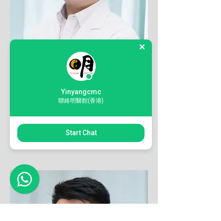
林志揚
註冊中醫師
Yinyangcmc
聯絡明醫館(香港)
Start Chat