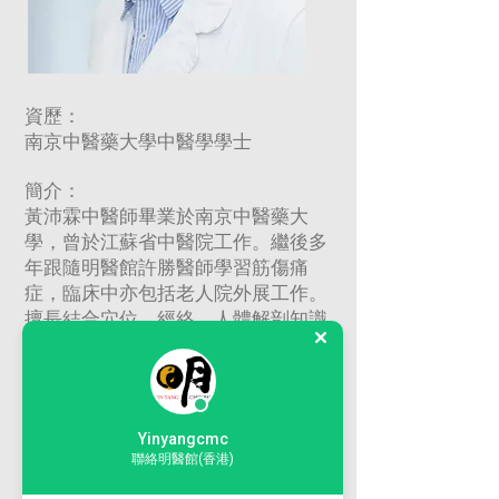
資歷：
南京中醫藥大學中醫學學士
簡介：
黃沛霖中醫師畢業於南京中醫藥大
學，曾於江蘇省中醫院工作。繼後多
年跟隨明醫館許勝醫師學習筋傷痛
症，臨床中亦包括老人院外展工作。
擅長結合穴位、經絡、人體解剖知識
進行針灸、推拿、骨傷復位等治療。
對於筋傷等各種痛症、中風、面癱、
耳鳴等疾病和小兒推拿有較深入的認
識。並多年來擔任
僱員再培訓局（
仁
Yinyangcmc
愛堂）
課程導師，主要教授學員筋骨
聯絡明醫館(香港)
傷科（跌打
）相關課程。