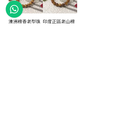
澳洲檀香老型珠
印度正區老山檀
手串
香橫紋圓珠手串
(雕花料 | 黑肉)
Price
HK$650.00
購物滿 HKD350，
Price
HK$2,000.00
即可以 HKD200 加
購物滿 HKD350，
購 1套「薰香入門
即可以 HKD200 加
體驗套裝」
購 1套「薰香入門
體驗套裝」
Add to Cart
Add to Cart
印度正區老山檀
印度正區老山檀