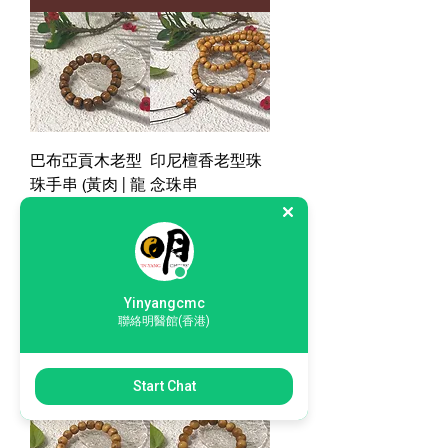
巴布亞貢木老型
印尼檀香老型珠
珠手串 (黃肉 | 龍
念珠串
麟)
Price
HK$2,000.00
Price
購物滿 HKD350，
HK$980.00
即可以 HKD200 加
購物滿 HKD350，
購 1套「薰香入門
即可以 HKD200 加
體驗套裝」
購 1套「薰香入門
Yinyangcmc
體驗套裝」
聯絡明醫館(香港)
Add to Cart
Add to Cart
Start Chat