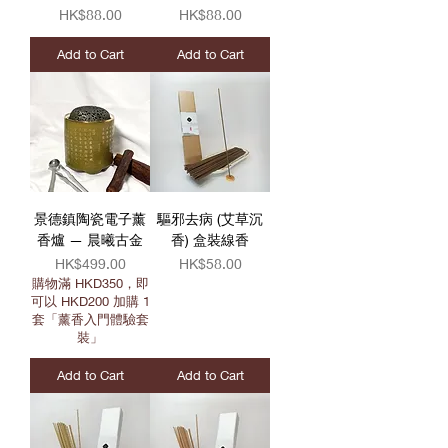
Price
Price
HK$88.00
HK$88.00
Add to Cart
Add to Cart
景德鎮陶瓷電子薰
驅邪去病 (艾草沉
香爐 — 晨曦古金
香) 盒裝線香
Price
Price
HK$499.00
HK$58.00
購物滿 HKD350，即
可以 HKD200 加購 1
套「薰香入門體驗套
裝」
Add to Cart
Add to Cart