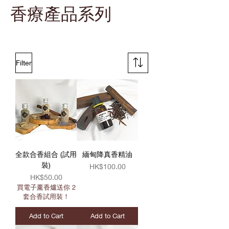
​香療產品系列
Filter
全款合香組合 (試用
緬甸降真香精油
裝)
Price
HK$100.00
Price
HK$50.00
買電子薰香爐送你 2
套合香試用裝！
Add to Cart
Add to Cart