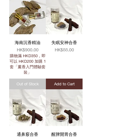
海南沉香精油
失眠安神合香
Price
Price
HK$900.00
HK$88.00
購物滿 HKD350，即
可以 HKD200 加購 1
套「薰香入門體驗套
裝」
Out of Stock
Add to Cart
通鼻竅合香
醒脾開胃合香