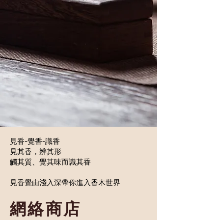
見香-覺香-識香
見其香，辨其形
觸其質、覺其味而識其香
見香覺由淺入深帶你進入香木世界
​網絡商店