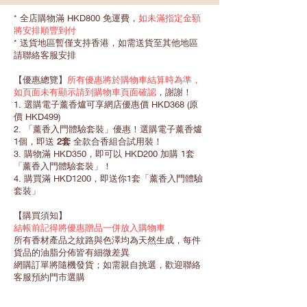
* 全店購物滿 HKD800 免運費，
如未滿指定金額
將安排順豐到付
* 送貨地區暫僅支持香港，如需送貨至其他地區
請聯絡客服安排
【優惠總覽】
所有優惠將於購物車結算時為準，
如頁面未有顯示請到購物車頁面確認
，謝謝！
1. 選購電子薰香爐可享網店優惠價 HKD368 (原
價 HKD499)
2. 「薰香入門體驗套裝」優惠！選購電子薰香爐
1個，即送
2套
全款合香組合試用裝！
3. 購物滿 HKD350，即可以 HKD200 加購 1套
「薰香入門體驗套裝」！
4. 購買滿 HKD1200，即送你1套「薰香入門體驗
套裝」
【購買須知】
結帳前記得將優惠贈品一併放入購物車
所有香材產品之紋路與色澤均為天然生成，每件
貨品的油脂分佈皆有細微差異
網購訂單將隨機發貨；如需親自挑選，歡迎聯絡
客服預約門市選購