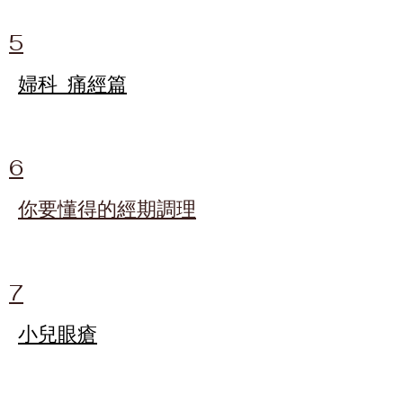
5
婦科_痛經篇
6
你要懂得的經期調理
7
小兒眼瘡