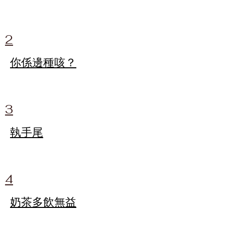
2
你係邊種咳？
3
執手尾
4
奶茶多飲無益