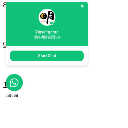
8
春天湯水
Yinyangcmc
聯絡明醫館(香港)
9
Start Chat
春天茶療
10
桃膠
11