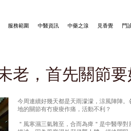
服務範圍
中醫資訊
中藥之湶
見香覺
門
未老，首先關節要
今周連續好幾天都是天雨濛濛，涼風陣陣。
地的關節有冇痠痠作痛，活動不利？
＂風寒濕三氣雜至，合而為痺＂是中醫學對