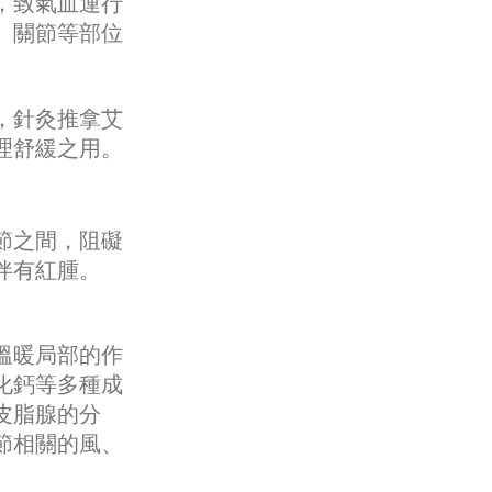
，致氣血運行
、關節等部位
，針灸推拿艾
理舒緩之用。
節之間，阻礙
伴有紅腫。
溫暖局部的作
化鈣等多種成
皮脂腺的分
節相關的風、