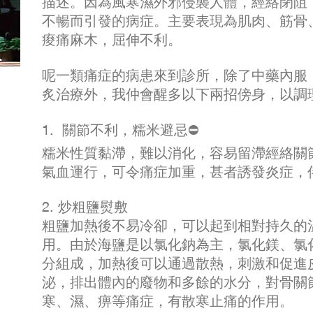
描述。因為風寒濕外邪侵襲人體，經絡閉阻
不暢而引發的病症。主要表現為肌肉、筋骨
痠痛麻木，屈伸不利。
呢一類痛症的病患來到診所，除了中藥內服
炙治療外，我仲會醒多以下兩招傍身，以調
1. 關節不利，糯米避忌⛔️
糯米性質黏滯，難以消化，容易留滯經絡關
氣血運行，可令痛症加重，甚者誘發炎症，
2. 炒粗鹽熨敷
粗鹽加熱後不易冷卻，可以起到相對持久的
用。由於海鹽是以氯化鈉為主，氯化鎂、氯
分組成，加熱後可以通過散熱，刺激和促進
泌，排出體內的廢物和多餘的水分，對骨關
寒、濕、痹等痛症，有散寒止痛的作用。