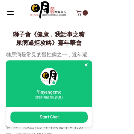
獅子會《健康，我話事之糖
尿病遙拒攻略》嘉年華會
糖尿病是常見的慢性病之一，近年還
有年青化的趨勢。
明醫館應獅子會的邀請，參與其舉辦
的《健康.我話事之糖尿遙”拒”攻略》
Yinyangcmc
聯絡明醫館(香港)
嘉年華會，以中醫 的角度講解糖尿病
常見的體質，預防保健的食療湯水和
穴位等。同場還有糖尿專科醫生、營
Start Chat
養 師、物理治療等等其他專業的分