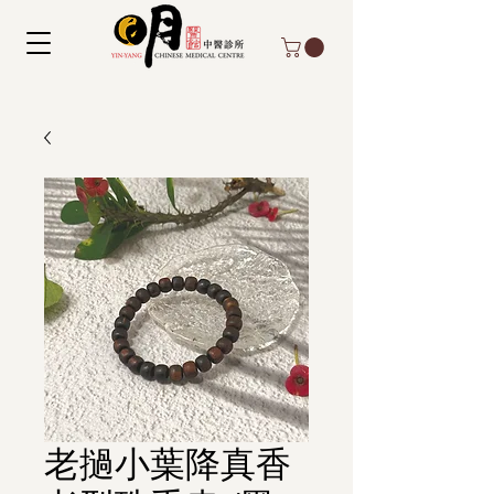
老撾小葉降真香