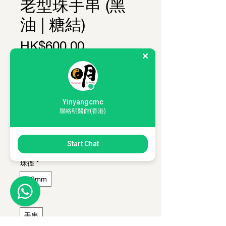
老型珠手串 (黑
油 | 糖結)
價格
HK$600.00
購物滿 HKD350，即可以 HKD200 加
購 1套「薰香入門體驗套裝」
珠形
*
Yinyangcmc
老型珠
聯絡明醫館(香港)
產地
*
老撾
Start Chat
珠徑
*
8*9mm
類別
*
手串