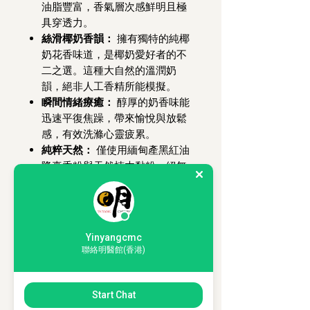
油脂豐富，香氣層次感鮮明且極
具穿透力。
絲滑椰奶香韻：
擁有獨特的純椰
奶花香味道，是椰奶愛好者的不
二之選。這種大自然的溫潤奶
韻，絕非人工香精所能模擬。
瞬間情緒療癒：
醇厚的奶香味能
迅速平復焦躁，帶來愉悅與放鬆
感，有效洗滌心靈疲累。
純粹天然：
僅使用緬甸產黑紅油
降真香粉與天然楠木黏粉，絕無
添加香精或助燃劑，還原最原始
的草本芬芳。
【 多元功效：身心靈的淨化與調節
Yinyangcmc
】
聯絡明醫館(香港)
淨化與守護：
有效淨化空間磁
場，驅散負面氣息與避邪除瘴，
營造清淨祥和的氛圍。
Start Chat
高效專注：
工作或學習時燃點，