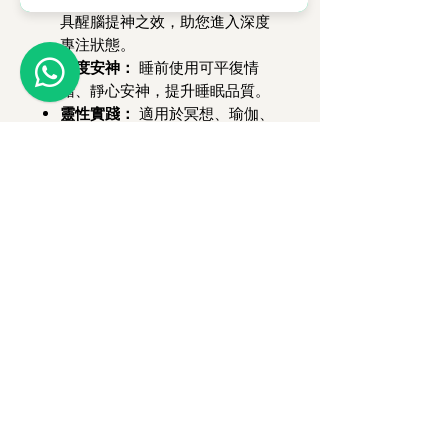
具醒腦提神之效，助您進入深度
專注狀態。
深度安神：
睡前使用可平復情
緒、靜心安神，提升睡眠品質。
靈性實踐：
適用於冥想、瑜伽、
靈修及宗教儀式，協助建立身心
連結與提升和諧人際關係。
【 產品規格 】
成分：
緬甸產黑紅油降真香粉、
天然楠木黏粉
產地：
緬甸
長度：
21cm
盒裝內容：
降真香線香、金色圓
形香立、黑色海綿底墊、說明硫
酸紙
外盒尺寸：
約 22cm x 4.5cm x
3cm
燃燒時間：
約 45-60 分鐘（依環