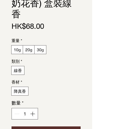
奶花香) 盒裝線
香
價格
HK$68.00
重量
*
10g
20g
30g
類別
*
線香
香材
*
降真香
數量
*