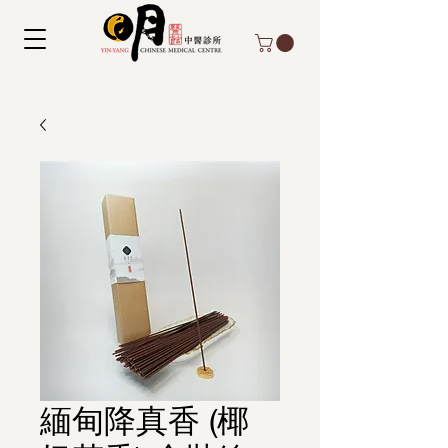
緬甸降真香 (椰