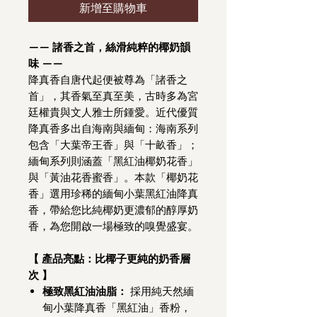
新增至購物車
—— 諸香之首，絲滑純粹的椰奶韻
味 ——
降真香自唐代起便被尊為「諸香之
首」，其香氣至真至美，古時多為宮
廷權貴與文人雅士所鍾愛。近代優質
降真香多出自海南與緬甸：海南系列
包含「大葉帝王香」與「十畝香」；
緬甸系列則涵蓋「黑紅油椰奶花香」
與「黃油花香蜜香」。本款「椰奶花
香」選用珍稀的緬甸小葉黑紅油降真
香，帶給您比純椰奶更濃郁的醇厚奶
香，為您開啟一場極致的嗅覺盛宴。
【 產品亮點：比椰子更純的奶香層
次 】
極致黑紅油油脂：
採用純天然緬
甸小葉降真香「黑紅油」香粉，