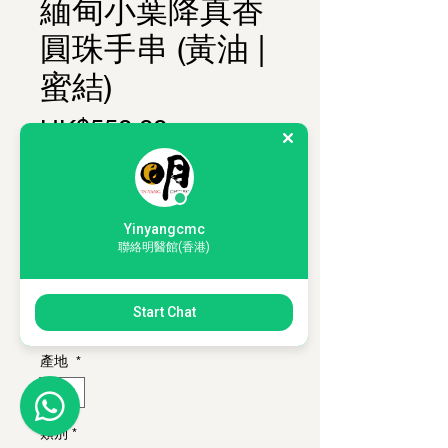
緬甸小葉降真香
圓珠手串 (黃油 |
蜜結)
價格
HK$550.00
購物滿 HKD350，即可以 HKD200 加
購 1套「薰香入門體驗套裝」
珠形
*
Yinyangcmc
圓珠
聯絡明醫館(香港)
珠徑
*
Start Chat
10mm
12mm
產地
*
緬甸
類別
*