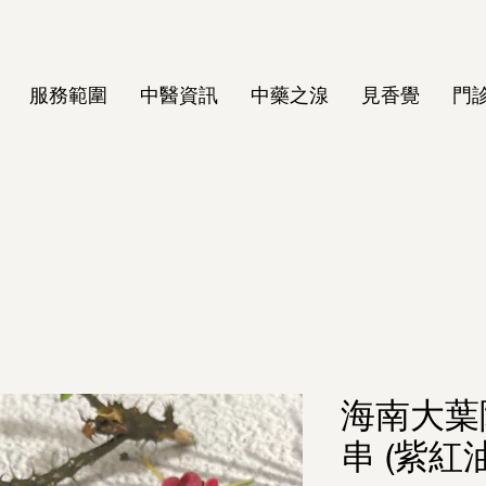
服務範圍
中醫資訊
中藥之湶
見香覺
門
海南大葉
串 (紫紅油