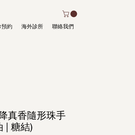
診預約
海外診所
聯絡我們
降真香隨形珠手
 | 糖結)