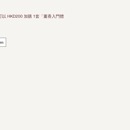
價格
可以 HKD200 加購 1套「薰香入門體
mm