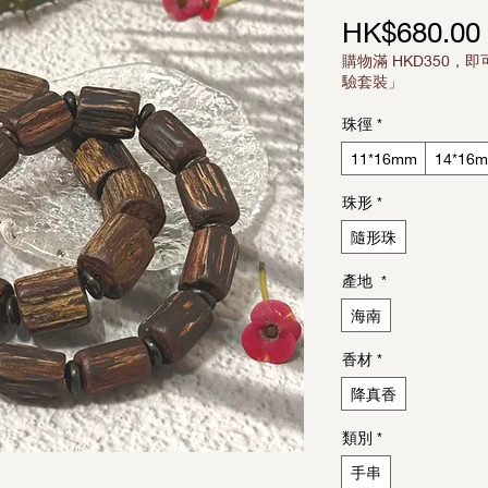
HK$680.00
購物滿 HKD350，即
驗套裝」
珠徑
*
11*16mm
14*16
珠形
*
隨形珠
產地
*
海南
香材
*
降真香
類別
*
手串