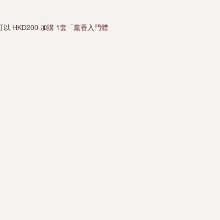
價格
可以 HKD200 加購 1套「薰香入門體