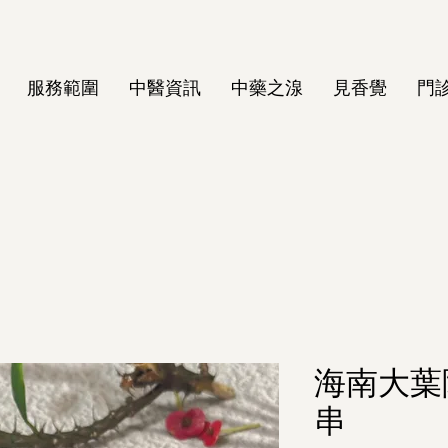
服務範圍
中醫資訊
中藥之湶
見香覺
門
海南大葉
串