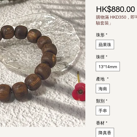
HK$880.00
購物滿 HKD350，即
驗套裝」
珠形
*
蘋果珠
珠徑
*
13*14mm
產地
*
海南
類別
*
手串
香材
*
降真香