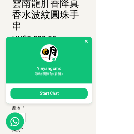
雲南龍肝香降真
香水波紋圓珠手
串
Price
HK$2,000.00
購物滿 HKD350，即可以 HKD200 加
購 1套「薰香入門體驗套裝」
珠形
*
Yinyangcmc
圓珠
聯絡明醫館(香港)
珠徑
*
Start Chat
18mm
20mm
產地
*
雲南
類別
*