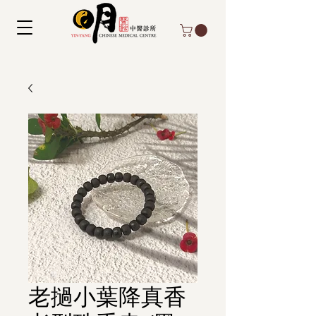
老撾小葉降真香