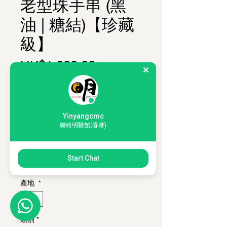
老型珠手串 (黑
油 | 糖結)【珍藏
級】
Price
HK$1,880.00
購物滿 HKD350，即可以 HKD200 加
購 1套「薰香入門體驗套裝」
珠形
*
Yinyangcmc
老型珠
聯絡明醫館(香港)
珠徑
*
Start Chat
7*8mm
產地
*
老撾
類別
*