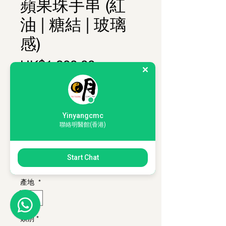
蘋果珠手串 (紅
油 | 糖結 | 玻璃
感)
Price
HK$1,800.00
購物滿 HKD350，即可以 HKD200 加
購 1套「薰香入門體驗套裝」
珠形
*
Yinyangcmc
蘋果珠
聯絡明醫館(香港)
珠徑
*
Start Chat
15*16mm
產地
*
緬甸
類別
*