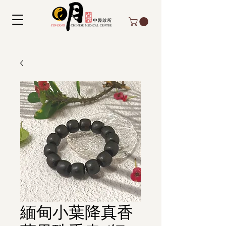
緬甸小葉降真香