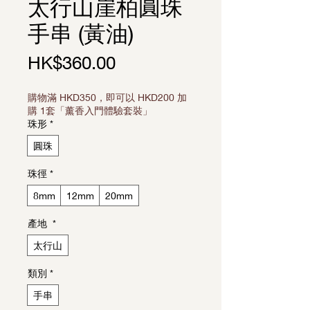
太行山崖柏圓珠
手串 (黃油)
Price
HK$360.00
購物滿 HKD350，即可以 HKD200 加
購 1套「薰香入門體驗套裝」
珠形
*
圓珠
珠徑
*
8mm
12mm
20mm
產地
*
太行山
類別
*
手串