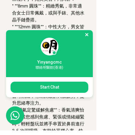
* **8mm 圓珠**：精緻秀氣，非常適
合女士日常佩戴，或與手錶、其他水
晶手鏈疊搭。
* **12mm 圓珠**：中性大方，男女皆
宜，展現低調沉穩的儒雅氣質。
* **20mm 圓珠**：霸氣魁梧，油脂紋
理更為顯著，深受男士及文玩收藏愛
好者喜愛。
Yinyangcmc
### 🌿 中醫香療與身心調和功效
聯絡明醫館(香港)
* **醒腦安神提升專注**：黃油崖柏獨
特的柏木清香具備「開竅醒腦」的作
Start Chat
用。非常適合辦公、學習或高強度開
會時佩戴，有助於緩解大腦疲勞，提
升思緒專注力。
* **理氣定驚緩解焦慮**：香氣清爽怡
人。當您感到焦慮、緊張或情緒繃緊
時，輕輕盤玩並將手串置於鼻前進行
3-5 次深呼吸，有助於平穩心率，快