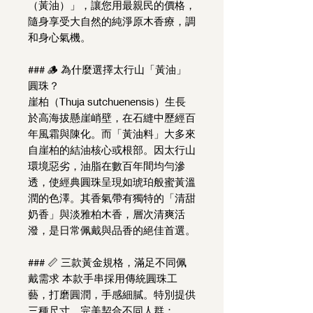
（黃油）」，讓您用最親民的價格，
隨身享受大自然的純淨原木香療，調
和身心氣機。
### 🪵 為什麼選擇太行山「黃油」
圓珠？
崖柏（Thuja sutchuenensis）生長
於高海拔懸崖峭壁，在石縫中歷經百
年風霜與陳化。而「黃油料」大多來
自崖柏的結油核心或根部。因太行山
環境惡劣，油脂在數百年間均勻滲
透，使經典圓珠呈現如琥珀般蜜黃溫
潤的色澤。其香氣帶有獨特的「清甜
奶香」與淡雅柏木香，層次清爽活
潑，是日常佩戴與品香的絕佳首選。
### 📏 三款黃金規格，滿足不同佩
戴需求 本款手串採用傳統圓珠工
藝，打磨圓潤，手感細膩。特別提供
三種尺寸，完美契合不同人群：