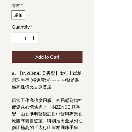
香材
*
崖柏
Quantity
*
Add to Cart
## 【INZENSE 見香覺】太行山崖柏
圓珠手串 (精選黃油) —— 中醫監製
極高性價比香療首選
日常工作高強度用腦、容易感到精神
疲憊或心慌焦慮？「INZENSE 見香
覺」由香港明醫館註冊中醫與專業香
療團隊親自監製。特別推出全系列性
價比極高的「太行山崖柏圓珠手串